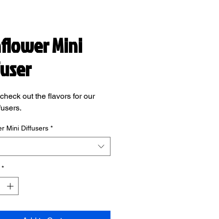
flower Mini
fuser
check out the flavors for our
fusers.
r Mini Diffusers
*
*