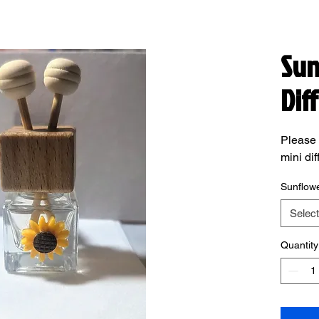
Sun
Dif
Please 
mini dif
Sunflowe
Select
Quantity